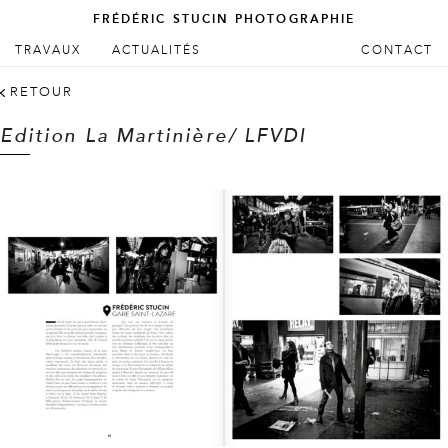
FRÉDÉRIC STUCIN PHOTOGRAPHIE
ALLER AU CONTENU PRINCIPAL
ALLER AU CONTENU SECONDAIRE
TRAVAUX
ACTUALITÉS
CONTACT
Menu principal
RETOUR
Edition La Martinière/ LFVDI