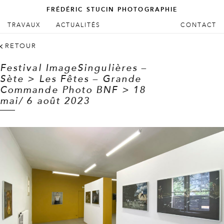
FRÉDÉRIC STUCIN PHOTOGRAPHIE
ALLER AU CONTENU PRINCIPAL
ALLER AU CONTENU SECONDAIRE
TRAVAUX
ACTUALITÉS
CONTACT
Menu principal
RETOUR
Festival ImageSingulières –
Sète > Les Fêtes – Grande
Commande Photo BNF > 18
mai/ 6 août 2023