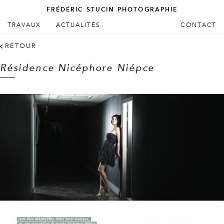
FRÉDÉRIC STUCIN PHOTOGRAPHIE
ALLER AU CONTENU PRINCIPAL
ALLER AU CONTENU SECONDAIRE
TRAVAUX
ACTUALITÉS
CONTACT
Menu principal
RETOUR
Résidence Nicéphore Niépce