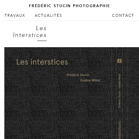
FRÉDÉRIC STUCIN PHOTOGRAPHIE
ALLER AU CONTENU PRINCIPAL
ALLER AU CONTENU SECONDAIRE
TRAVAUX
ACTUALITÉS
CONTACT
Menu principal
Les
Interstices