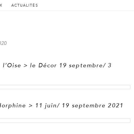
AU CONTENU PRINCIPAL
AU CONTENU SECONDAIRE
X
ACTUALITÉS
cipal
020
 l’Oise > le Décor 19 septembre/ 3
Endorphine > 11 juin/ 19 septembre 2021