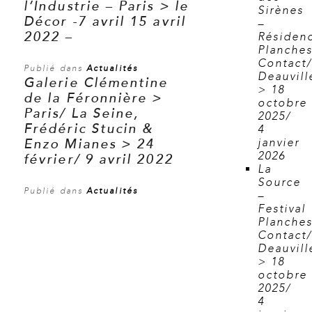
l’Industrie – Paris > le
Sirènes
Décor -7 avril 15 avril
–
2022 –
Résiden
Planche
Contact
Publié dans
Actualités
Deauvill
Galerie Clémentine
> 18
de la Féronnière >
octobre
Paris/ La Seine,
2025/
Frédéric Stucin &
4
Enzo Mianes > 24
janvier
2026
février/ 9 avril 2022
La
Source
Publié dans
Actualités
–
Festival
Planche
Contact
Deauvill
> 18
octobre
2025/
4