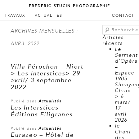
FRÉDÉRIC STUCIN PHOTOGRAPHIE
ALLER AU CONTENU PRINCIPAL
ALLER AU CONTENU SECONDAIRE
TRAVAUX
ACTUALITÉS
CONTACT
Menu principal
Recherche
ARCHIVES MENSUELLES :
Articles
récents
AVRIL 2022
Le
Serment
d’Opéra
Villa Pérochon – Niort
–
> Les Interstices> 29
Espace
1905
avril/ 3 septembre
Shenyan
2022
Chine
> 6
Publié dans
Actualités
mars/
Les Interstices –
17
Éditions Filigranes
avril
2026
le
Publié dans
Actualités
Chant
Eurazeo – Hôtel de
des