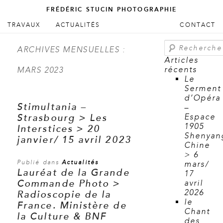
FRÉDÉRIC STUCIN PHOTOGRAPHIE
ALLER AU CONTENU PRINCIPAL
ALLER AU CONTENU SECONDAIRE
TRAVAUX
ACTUALITÉS
CONTACT
Menu principal
Recherche
ARCHIVES MENSUELLES :
Articles
récents
MARS 2023
Le
Serment
d’Opéra
Stimultania –
–
Strasbourg > Les
Espace
1905
Interstices > 20
Shenyan
janvier/ 15 avril 2023
Chine
> 6
Publié dans
Actualités
mars/
Lauréat de la Grande
17
Commande Photo >
avril
2026
Radioscopie de la
le
France. Ministère de
Chant
la Culture & BNF
des