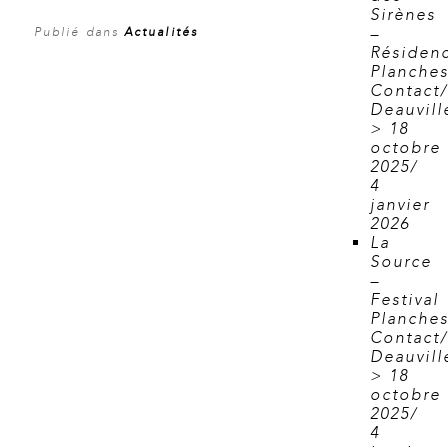
Sirènes
–
Publié dans
Actualités
Résiden
Planche
Contact
Deauvill
> 18
octobre
2025/
4
janvier
2026
La
Source
–
Festival
Planche
Contact
Deauvill
> 18
octobre
2025/
4